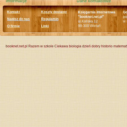
Informacje
Dane kontaktowe
Kontakt
Koszty dostawy
Księgarnia internetowa
Go
"booknet.net.pl"
po
Napisz do nas
Regulamin
ul.Kaliska 12
w 
98-300 Wieluń
O firmie
Linki
booknet.net.pl
Razem w szkole
Ciekawa biologia
dzień dobry historio
matemat