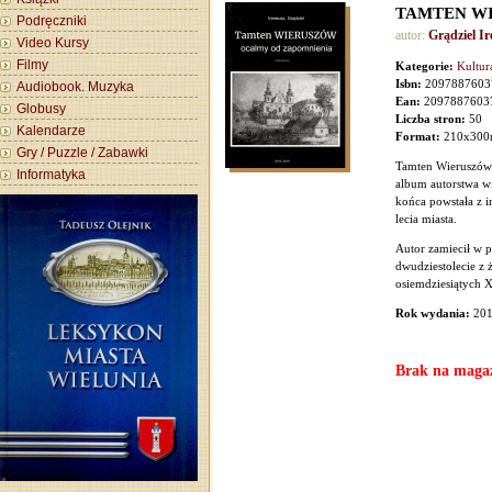
TAMTEN WIE
Podręczniki
autor:
Grądziel I
Video Kursy
Filmy
Kategorie:
Kultur
Isbn:
2097887603
Audiobook. Muzyka
Ean:
2097887603
Globusy
Liczba stron:
50
Kalendarze
Format:
210x30
Gry / Puzzle / Zabawki
Tamten Wieruszów 
Informatyka
album autorstwa wi
końca powstała z in
lecia miasta.
Autor zamiecił w p
dwudziestolecie z 
osiemdziesiątych 
Rok wydania:
201
Brak na maga