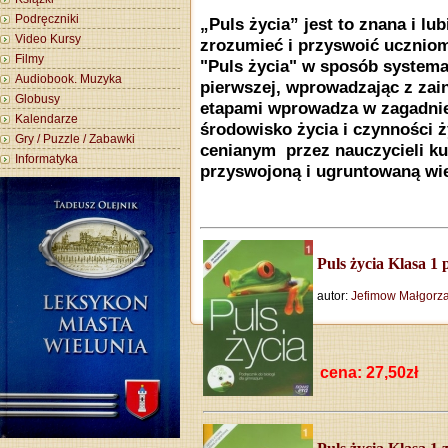
Podręczniki
„Puls życia” jest to znana i l
Video Kursy
zrozumieć i przyswoić uczniom
Filmy
"Puls życia" w sposób systema
Audiobook. Muzyka
pierwszej, wprowadzając z za
Globusy
etapami wprowadza w zagadnie
Kalendarze
środowisko życia i czynności ż
Gry / Puzzle / Zabawki
cenianym przez nauczycieli k
Informatyka
przyswojoną i ugruntowaną wi
Puls życia Klasa 1
autor:
Jefimow Małgorza
cena: