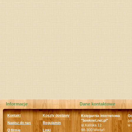
Informacje
Dane kontaktowe
Kontakt
Koszty dostawy
Księgarnia internetowa
Go
"booknet.net.pl"
po
Napisz do nas
Regulamin
ul.Kaliska 12
w 
98-300 Wieluń
O firmie
Linki