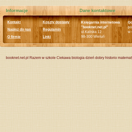
Informacje
Dane kontaktowe
Kontakt
Koszty dostawy
Księgarnia internetowa
Go
"booknet.net.pl"
po
Napisz do nas
Regulamin
ul.Kaliska 12
w 
98-300 Wieluń
O firmie
Linki
booknet.net.pl
Razem w szkole
Ciekawa biologia
dzień dobry historio
matemat