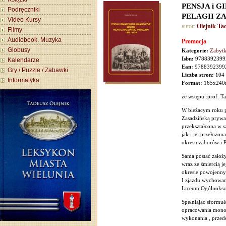
PENSJA i 
Podręczniki
PELAGII ZA
Video Kursy
autor:
Olejnik Ta
Filmy
Audiobook. Muzyka
Promocja
Globusy
Kategorie:
Zabytk
Isbn:
9788392399
Kalendarze
Ean:
9788392399
Gry / Puzzle / Zabawki
Liczba stron:
104
Informatyka
Format:
165x24
ze wstępu :prof. Ta
W bieżacym roku p
Zasadzińską prywat
przekształcona w s
jak i jej przełożo
okresu zaborów i 
Sama postać założy
wraz ze śmiercią j
okresie powojennym
I zjazdu wychowan
Liceum Ogólnokszt
Spełniając sformu
opracowania monog
wykonania , przed