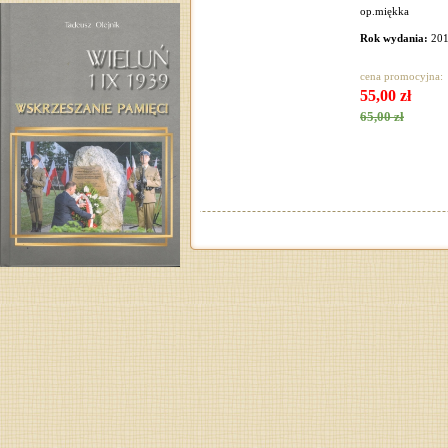
op.miękka
Rok wydania:
20
cena promocyjna:
55,00 zł
65,00 zł