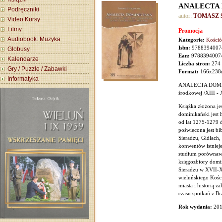
ANALECTA
Podręczniki
autor:
TOMASZ 
Video Kursy
Filmy
Promocja
Audiobook. Muzyka
Kategorie:
Kośció
Isbn:
9788394007
Globusy
Ean:
9788394007
Kalendarze
Liczba stron:
274
Gry / Puzzle / Zabawki
Format:
166x23
Informatyka
ANALECTA DOMINI
środkowej /XIII - 
Książka złożona je
dominikański jest 
od lat 1275-1279 d
poświęcona jest b
Sieradzu, Gidlach
konwentów istnieje
studium porównawcz
księgozbiory domi
Sieradzu w XVII-XV
wieluńskiego Kości
miasta i historią 
czasu spotkań z B
Rok wydania:
20