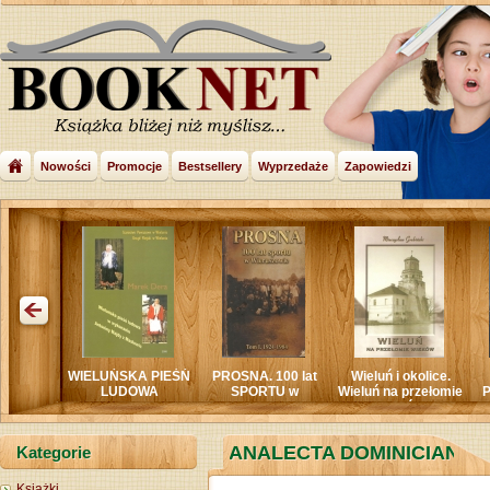
Nowości
Promocje
Bestsellery
Wyprzedaże
Zapowiedzi
WIELUŃSKA PIEŚŃ
PROSNA. 100 lat
Wieluń i okolice.
LEGIONI
LUDOWA
SPORTU w
Wieluń na przełomie
POLSCY J
WIERUSZOWIE
wieków
PIŁSUDSKI
CZĘSTOCH
WIELUNIA 
ANALECTA DOMINICIANA
Kategorie
1918
Książki