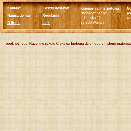
Kontakt
Koszty dostawy
Księgarnia internetowa
Go
"booknet.net.pl"
po
Napisz do nas
Regulamin
ul.Kaliska 12
w 
98-300 Wieluń
O firmie
Linki
booknet.net.pl
Razem w szkole
Ciekawa biologia
dzień dobry historio
matemat