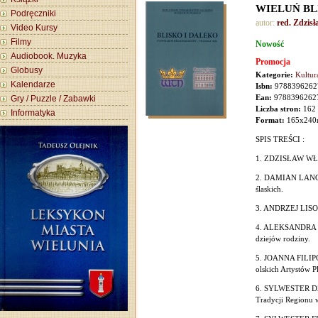
WIELUŃ BL
Podręczniki
autor:
red. Zdzis
Video Kursy
Filmy
Nowość
Audiobook. Muzyka
Promocja
Globusy
Kategorie:
Kultur
Kalendarze
Isbn:
9788396262
Ean:
9788396262
Gry / Puzzle / Zabawki
Liczba stron:
162
Informatyka
Format:
165x24
SPIS TREŚCI :
1. ZDZISŁAW WŁOD
2. DAMIAN LANGNE
ślaskich.
3. ANDRZEJ LISOW
4. ALEKSANDRA S
dziejów rodziny.
5. JOANNA FILIPCZ
olskich Artystów 
6. SYLWESTER DZI
Tradycji Regionu 