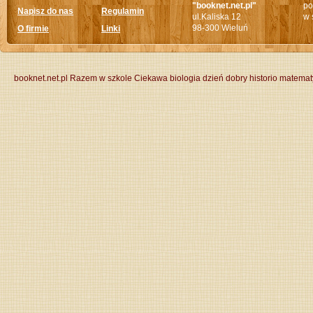
"booknet.net.pl"
po
Napisz do nas
Regulamin
ul.Kaliska 12
w 
98-300 Wieluń
O firmie
Linki
booknet.net.pl
Razem w szkole
Ciekawa biologia
dzień dobry historio
matemat