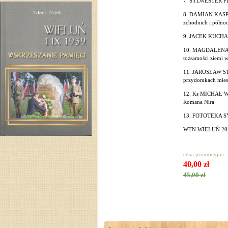
7. SYLWESTER FIL
8. DAMIAN KASPRZ
zchodnich i półno
9. JACEK KUCHARS
10. MAGDALENA 
tożsamości ziemi w
11. JAROSŁAW ST
przydomkach mies
12. Ks MICHAŁ WID
Romana Nira
13. FOTOTEKA 
WTN WIELUŃ 20
cena promocyjna:
40,00 zł
45,00 zł