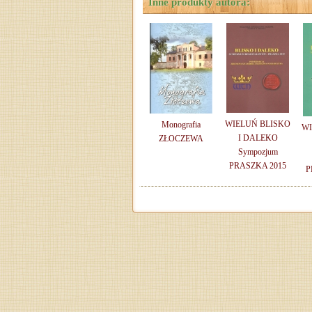
Inne produkty autora:
WIELUŃ BLISKO
Monografia
WI
I DALEKO
ZŁOCZEWA
Sympozjum
PRASZKA 2015
P