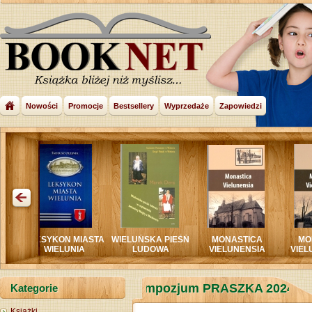
Nowości
Promocje
Bestsellery
Wyprzedaże
Zapowiedzi
KSYKON MIASTA
WIELUŃSKA PIEŚŃ
MONASTICA
MONASTIC
WIELUNIA
LUDOWA
VIELUNENSIA
VIELUNENSIA 
ELUŃ BLISKO I DALEKO Sympozjum PRASZKA 202
Kategorie
Książki