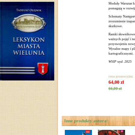
Moduły Warsztat h
pomagają w rozwija
Schematy Następstw
zrozumienie izapam
skutkowe.
Ramki słownikowe 
ważnych pojęć i t
przyswojeniu nowy
Wyraźne mapy i pla
kartograficznymi.
WSIP wyd. 2025
cena promocyjna:
64,00 zł
66,00 zł
Inne produkty autora: