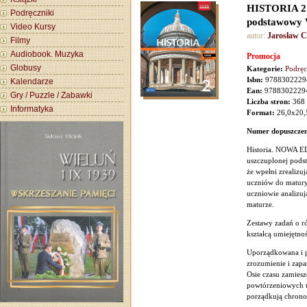
HISTORIA 2
Podręczniki
podstawowy
Video Kursy
autor:
Jarosław 
Filmy
Audiobook. Muzyka
Promocja
Globusy
Kategorie:
Podręc
Isbn:
9788302229
Kalendarze
Ean:
9788302229
Gry / Puzzle / Zabawki
Liczba stron:
368
Informatyka
Format:
26,0x20,
Numer dopuszczen
Historia. NOWA
uszczuplonej pods
że wpełni zrealiz
uczniów do matury
uczniowie analizu
maturze.
Zestawy zadań o r
kształcą umiejętnoś
Uporządkowana i p
zrozumienie i zapa
Osie czasu zamiesz
powtórzeniowych u
porządkują chronol