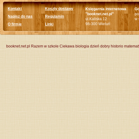
Kontakt
Koszty dostawy
Księgarnia internetowa
Go
"booknet.net.pl"
po
Napisz do nas
Regulamin
ul.Kaliska 12
w 
98-300 Wieluń
O firmie
Linki
booknet.net.pl
Razem w szkole
Ciekawa biologia
dzień dobry historio
matemat