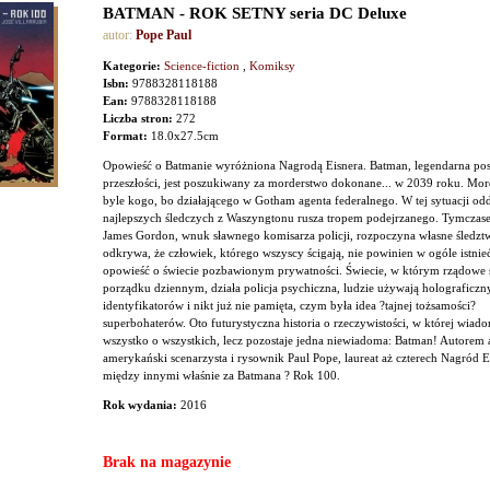
BATMAN - ROK SETNY seria DC Deluxe
autor:
Pope Paul
Kategorie:
Science-fiction
,
Komiksy
Isbn:
9788328118188
Ean:
9788328118188
Liczba stron:
272
Format:
18.0x27.5cm
Opowieść o Batmanie wyróżniona Nagrodą Eisnera. Batman, legendarna pos
przeszłości, jest poszukiwany za morderstwo dokonane... w 2039 roku. Mor
byle kogo, bo działającego w Gotham agenta federalnego. W tej sytuacji odd
najlepszych śledczych z Waszyngtonu rusza tropem podejrzanego. Tymczas
James Gordon, wnuk sławnego komisarza policji, rozpoczyna własne śledzt
odkrywa, że człowiek, którego wszyscy ścigają, nie powinien w ogóle istni
opowieść o świecie pozbawionym prywatności. Świecie, w którym rządowe s
porządku dziennym, działa policja psychiczna, ludzie używają holograficzn
identyfikatorów i nikt już nie pamięta, czym była idea ?tajnej tożsamości?
superbohaterów. Oto futurystyczna historia o rzeczywistości, w której wiad
wszystko o wszystkich, lecz pozostaje jedna niewiadoma: Batman! Autorem 
amerykański scenarzysta i rysownik Paul Pope, laureat aż czterech Nagród E
między innymi właśnie za Batmana ? Rok 100.
Rok wydania:
2016
Brak na magazynie