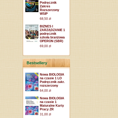
Podręcznik
Zakres
Rozszerzony
WSIP
68,50 zł
BIZNES I
ZARZĄDZANIE 1
podręcznik
szkoła branżowa
OPERON (SBR)
69,00 zł
Bestsellery
Nowa BIOLOGIA
na czasie 1 LO
Podręcznik zakr.
rozszerzony
64,00 zł
Nowa BIOLOGIA
na czasie 1
Maturalne Karty
Pracy ZR
31,00 zł