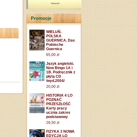
Promocje
WIELUŃ.
POLSKA
GUERNICA. Das
Polnische
Guernica
65,00 zł
Język angielski.
New Bingo 1A i
1B. Podręcznik z
płytą CD
/wyd.2004/
20,00 zł
HISTORIA 4 LO
POZNAĆ
PRZESZŁOŚĆ
Karty pracy
ucznia zakres
podstawowy
28,50 zł
FIZYKA 3 NOWA
EDYCJA LO