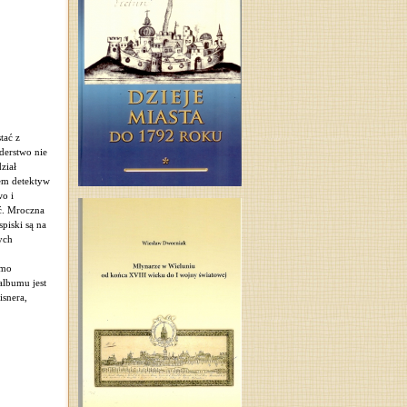
tać z
derstwo nie
ział
em detektyw
wo i
eć. Mroczna
piski są na
ych
omo
albumu jest
isnera,