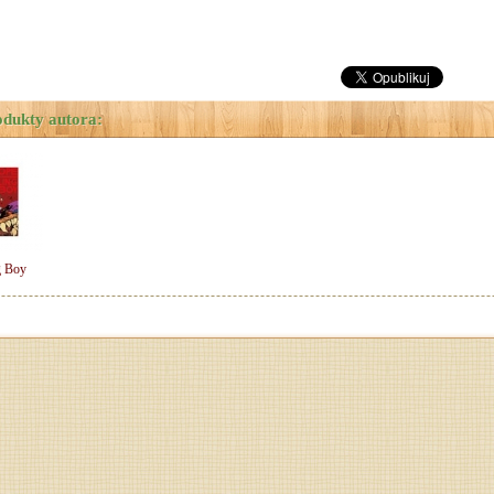
odukty autora:
g Boy