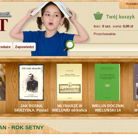
Kontakt
ilosc:
0 szt.
suma:
0,00 zł
Przechowalnia
zedaże
Zapowiedzi
JAK ROSNĄ
MŁYNARZE W
WIELUŃ ROCZNIK
SKOMLIN.
RZYDŁA. Postać
WIELUNIU od końca
WIELUŃSKI 14
Wierszowana
SZCZEPANA
XVIII wieku do wojny
historia SKOML
ALKOWSKIEGO
światowej
N - ROK SETNY  seria DC Deluxe