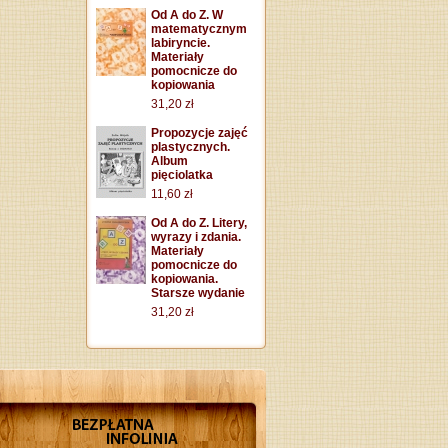
Od A do Z. W
matematycznym
labiryncie.
Materiały
pomocnicze do
kopiowania
31,20 zł
Propozycje zajęć
plastycznych.
Album
pięciolatka
11,60 zł
Od A do Z. Litery,
wyrazy i zdania.
Materiały
pomocnicze do
kopiowania.
Starsze wydanie
31,20 zł