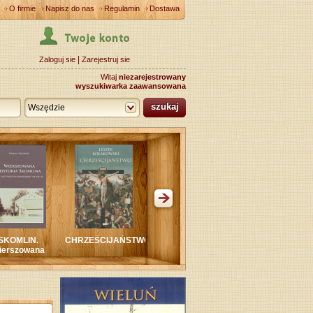
O firmie
Napisz do nas
Regulamin
Dostawa
|
Zaloguj sie
Zarejestruj sie
Witaj
niezarejestrowany
wyszukiwarka zaawansowana
szukaj
Wszędzie
CHRZEŚCIJAŃSTWO
WIELUŃ KOŚCIÓŁ
MONOGRAFIA
MON
KATOLICKI W
GMINY OSTRÓWEK
VIELU
INA
POWIECIE
WIELUŃSKIM W
CZASIE I WOJNY
ŚWIATOWEJ
op.twarda