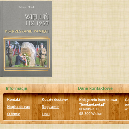
Informacje
Dane kontaktowe
Kontakt
Koszty dostawy
Księgarnia internetowa
Go
"booknet.net.pl"
po
Napisz do nas
Regulamin
ul.Kaliska 12
w 
98-300 Wieluń
O firmie
Linki