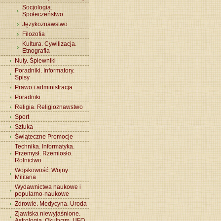
Socjologia.
Społeczeństwo
Językoznawstwo
Filozofia
Kultura. Cywilizacja.
Etnografia
Nuty. Śpiewniki
Poradniki. Informatory.
Spisy
Prawo i administracja
Poradniki
Religia. Religioznawstwo
Sport
Sztuka
Świąteczne Promocje
Technika. Informatyka.
Przemysł. Rzemiosło.
Rolnictwo
Wojskowość. Wojny.
Militaria
Wydawnictwa naukowe i
popularno-naukowe
Zdrowie. Medycyna. Uroda
Zjawiska niewyjaśnione.
Astrologia. Okultyzm. UFO