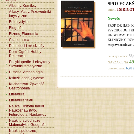
SPOŁECZEŃS
Albumy. Komiksy
autor:
TSIRIGOTI
Atlasy. Mapy. Przewodniki
turystyczne
Nowość
Beletrystyka
PROF. DR HAB.
Biografie
PSYCHOLOGII K
Biznes, Ekonomia
UNIWERSYTETU
Czasopisma
KLINICZNY, PSYC
międzynarodowej a
Dla dzieci i młodzieży
Dom. Ogród. Hobby.
Rekreacja
56,
cena rynkowa:
49
Encyklopedie. Leksykony.
NASZA CENA:
Słowniki tematyczne
6,20 
oszczędzasz:
Historia. Archeologia
Ksiazki obcojęzyczne
Kucharstwo. Żywność.
Gastronomia
Literatura
Literatura faktu
Nauka. Historia nauki.
Naukoznawstwo.
Futurologia. Naukowcy
Nauki przyrodnicze.
Matematyka. Geografia
Nauki społeczne,