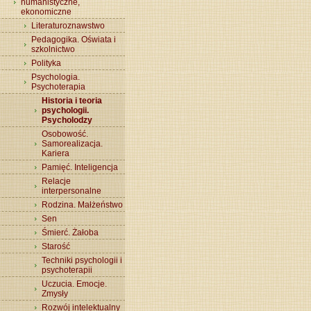
humanistyczne,
ekonomiczne
Literaturoznawstwo
Pedagogika. Oświata i
szkolnictwo
Polityka
Psychologia.
Psychoterapia
Historia i teoria
psychologii.
Psycholodzy
Osobowość.
Samorealizacja.
Kariera
Pamięć. Inteligencja
Relacje
interpersonalne
Rodzina. Małżeństwo
Sen
Śmierć. Żałoba
Starość
Techniki psychologii i
psychoterapii
Uczucia. Emocje.
Zmysły
Rozwój intelektualny