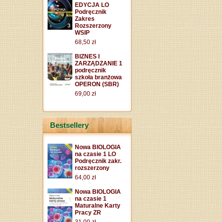
EDYCJA LO
Podręcznik
Zakres
Rozszerzony
WSIP
68,50 zł
BIZNES I
ZARZĄDZANIE 1
podręcznik
szkoła branżowa
OPERON (SBR)
69,00 zł
Bestsellery
Nowa BIOLOGIA
na czasie 1 LO
Podręcznik zakr.
rozszerzony
64,00 zł
Nowa BIOLOGIA
na czasie 1
Maturalne Karty
Pracy ZR
31,00 zł