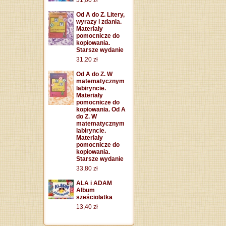
Od A do Z. Litery,
wyrazy i zdania.
Materiały
pomocnicze do
kopiowania.
Starsze wydanie
31,20 zł
Od A do Z. W
matematycznym
labiryncie.
Materiały
pomocnicze do
kopiowania. Od A
do Z. W
matematycznym
labiryncie.
Materiały
pomocnicze do
kopiowania.
Starsze wydanie
33,80 zł
ALA i ADAM
Album
sześciolatka
13,40 zł