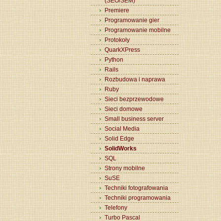
(SEO/SEM)
Premiere
Programowanie gier
Programowanie mobilne
Protokoły
QuarkXPress
Python
Rails
Rozbudowa i naprawa
Ruby
Sieci bezprzewodowe
Sieci domowe
Small business server
Social Media
Solid Edge
SolidWorks
SQL
Strony mobilne
SuSE
Techniki fotografowania
Techniki programowania
Telefony
Turbo Pascal