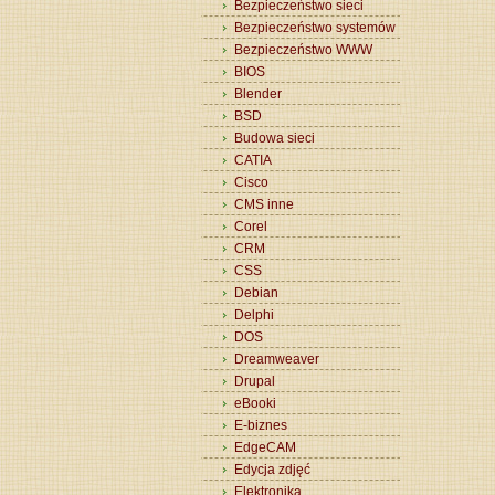
Bezpieczeństwo sieci
Bezpieczeństwo systemów
Bezpieczeństwo WWW
BIOS
Blender
BSD
Budowa sieci
CATIA
Cisco
CMS inne
Corel
CRM
CSS
Debian
Delphi
DOS
Dreamweaver
Drupal
eBooki
E-biznes
EdgeCAM
Edycja zdjęć
Elektronika