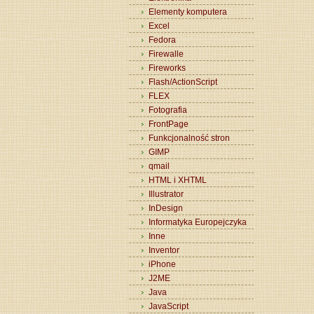
Elementy komputera
Excel
Fedora
Firewalle
Fireworks
Flash/ActionScript
FLEX
Fotografia
FrontPage
Funkcjonalność stron
GIMP
qmail
HTML i XHTML
Illustrator
InDesign
Informatyka Europejczyka
Inne
Inventor
iPhone
J2ME
Java
JavaScript