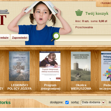
Kontakt
ilosc:
0 szt.
suma:
0,00 zł
Przechowalnia
zedaże
Zapowiedzi
CI
Program
Okolice
Pedagogika
MO
EFA
zintegrowanej
WIERUSZOWA
wczesnoszkolna -
GMIN
GO Z
edukacji
jakich nie znacie
dyskursy,
Y I
wczesnoszkolnej
problemy,rozwiązania
14-
dla klas 1-3
Works
dostępne:
sortuj:
Data dodania
i