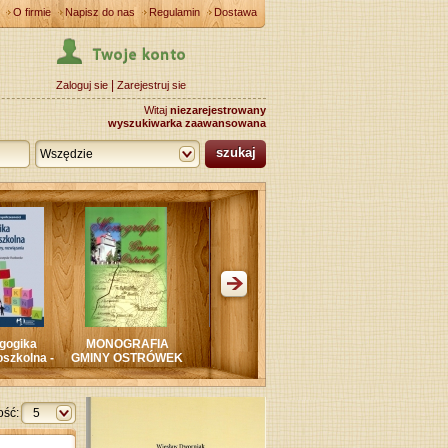
O firmie
Napisz do nas
Regulamin
Dostawa
|
Zaloguj sie
Zarejestruj sie
Witaj
niezarejestrowany
wyszukiwarka zaawansowana
szukaj
Wszędzie
NOGRAFIA
SKOMLIN.
CHRZEŚCIJAŃSTWO
Ks. JAN ZWIĄZEK
Y OSTRÓWEK
Wierszowana
Życie i Dzieło
historia SKOMLINA
lość:
5