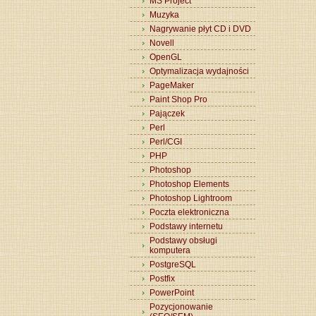
MS Project
Muzyka
Nagrywanie płyt CD i DVD
Novell
OpenGL
Optymalizacja wydajności
PageMaker
Paint Shop Pro
Pajączek
Perl
Perl/CGI
PHP
Photoshop
Photoshop Elements
Photoshop Lightroom
Poczta elektroniczna
Podstawy internetu
Podstawy obsługi
komputera
PostgreSQL
Postfix
PowerPoint
Pozycjonowanie