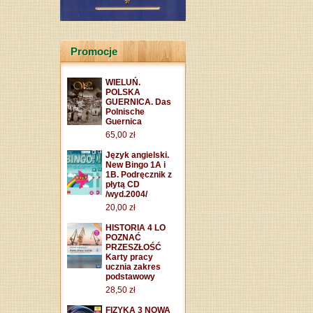
Promocje
WIELUŃ.
POLSKA
GUERNICA. Das
Polnische
Guernica
65,00 zł
Język angielski.
New Bingo 1A i
1B. Podręcznik z
płytą CD
/wyd.2004/
20,00 zł
HISTORIA 4 LO
POZNAĆ
PRZESZŁOŚĆ
Karty pracy
ucznia zakres
podstawowy
28,50 zł
FIZYKA 3 NOWA