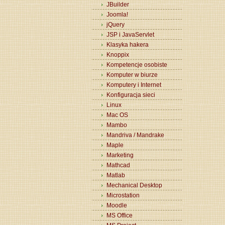
JBuilder
Joomla!
jQuery
JSP i JavaServlet
Klasyka hakera
Knoppix
Kompetencje osobiste
Komputer w biurze
Komputery i Internet
Konfiguracja sieci
Linux
Mac OS
Mambo
Mandriva / Mandrake
Maple
Marketing
Mathcad
Matlab
Mechanical Desktop
Microstation
Moodle
MS Office