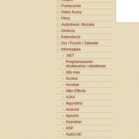
Podręczniki
Video Kursy
Filmy
Audiobook. Muzyka
Globusy
Kalendarze
Gry / Puzzle / Zabawki
Informatyka
.NET
Programowanie
strukturalne i obiektowe
3ds max
Access
Acrobat
After Effects
AJAX
Algorytmy
Android
Apache
Asembler
ASP
AutoCAD