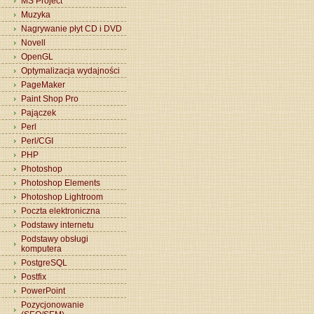
MS Project
Muzyka
Nagrywanie płyt CD i DVD
Novell
OpenGL
Optymalizacja wydajności
PageMaker
Paint Shop Pro
Pajączek
Perl
Perl/CGI
PHP
Photoshop
Photoshop Elements
Photoshop Lightroom
Poczta elektroniczna
Podstawy internetu
Podstawy obsługi
komputera
PostgreSQL
Postfix
PowerPoint
Pozycjonowanie