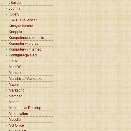
JBuilder
Joomla!
jQuery
JSP i JavaServlet
Klasyka hakera
Knoppix
Kompetencje osobiste
Komputer w biurze
Komputery i Internet
Konfiguracja sieci
Linux
Mac OS
Mambo
Mandriva / Mandrake
Maple
Marketing
Mathcad
Matlab
Mechanical Desktop
Microstation
Moodle
MS Office