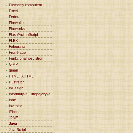
Elementy komputera
Excel
Fedora
Firewalle
Fireworks
Flash/ActionScript
FLEX
Fotografia
FrontPage
Funkcjonalność stron
GIMP
qmail
HTML i XHTML
Illustrator
InDesign
Informatyka Europejczyka
Inne
Inventor
iPhone
J2ME
Java
JavaScript