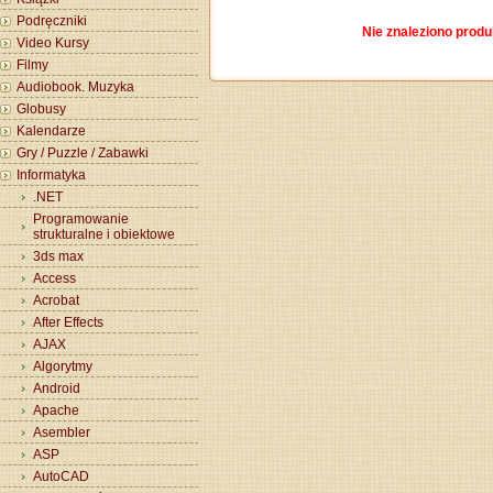
Podręczniki
Nie znaleziono produ
Video Kursy
Filmy
Audiobook. Muzyka
Globusy
Kalendarze
Gry / Puzzle / Zabawki
Informatyka
.NET
Programowanie
strukturalne i obiektowe
3ds max
Access
Acrobat
After Effects
AJAX
Algorytmy
Android
Apache
Asembler
ASP
AutoCAD