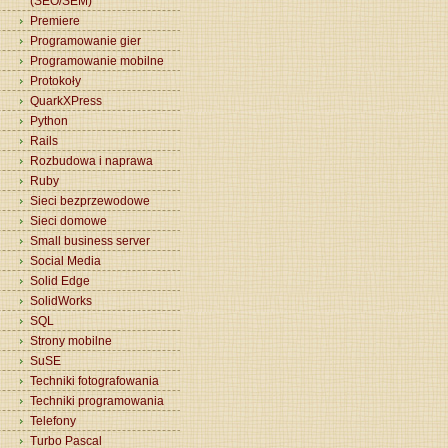
(SEO/SEM)
Premiere
Programowanie gier
Programowanie mobilne
Protokoły
QuarkXPress
Python
Rails
Rozbudowa i naprawa
Ruby
Sieci bezprzewodowe
Sieci domowe
Small business server
Social Media
Solid Edge
SolidWorks
SQL
Strony mobilne
SuSE
Techniki fotografowania
Techniki programowania
Telefony
Turbo Pascal