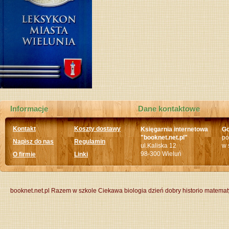
Informacje
Dane kontaktowe
Kontakt
Koszty dostawy
Księgarnia internetowa
Go
"booknet.net.pl"
po
Napisz do nas
Regulamin
ul.Kaliska 12
w 
98-300 Wieluń
O firmie
Linki
booknet.net.pl
Razem w szkole
Ciekawa biologia
dzień dobry historio
matemat