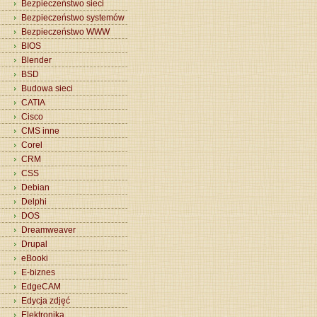
Bezpieczeństwo sieci
Bezpieczeństwo systemów
Bezpieczeństwo WWW
BIOS
Blender
BSD
Budowa sieci
CATIA
Cisco
CMS inne
Corel
CRM
CSS
Debian
Delphi
DOS
Dreamweaver
Drupal
eBooki
E-biznes
EdgeCAM
Edycja zdjęć
Elektronika