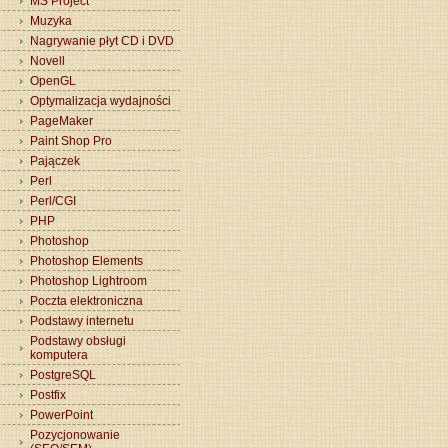
MS Project
Muzyka
Nagrywanie płyt CD i DVD
Novell
OpenGL
Optymalizacja wydajności
PageMaker
Paint Shop Pro
Pajączek
Perl
Perl/CGI
PHP
Photoshop
Photoshop Elements
Photoshop Lightroom
Poczta elektroniczna
Podstawy internetu
Podstawy obsługi
komputera
PostgreSQL
Postfix
PowerPoint
Pozycjonowanie