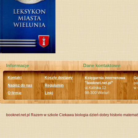
Informacje
Dane kontaktowe
Kontakt
Koszty dostawy
Księgarnia internetowa
Go
"booknet.net.pl"
po
Napisz do nas
Regulamin
ul.Kaliska 12
w 
98-300 Wieluń
O firmie
Linki
booknet.net.pl
Razem w szkole
Ciekawa biologia
dzień dobry historio
matemat