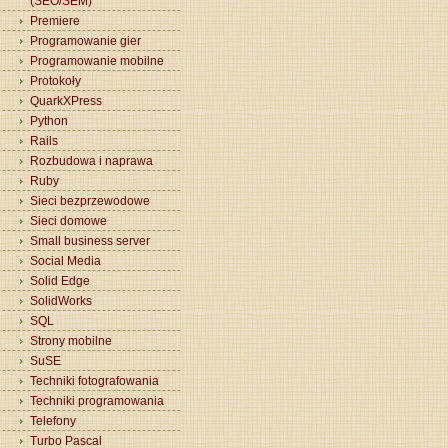
(SEO/SEM)
Premiere
Programowanie gier
Programowanie mobilne
Protokoły
QuarkXPress
Python
Rails
Rozbudowa i naprawa
Ruby
Sieci bezprzewodowe
Sieci domowe
Small business server
Social Media
Solid Edge
SolidWorks
SQL
Strony mobilne
SuSE
Techniki fotografowania
Techniki programowania
Telefony
Turbo Pascal