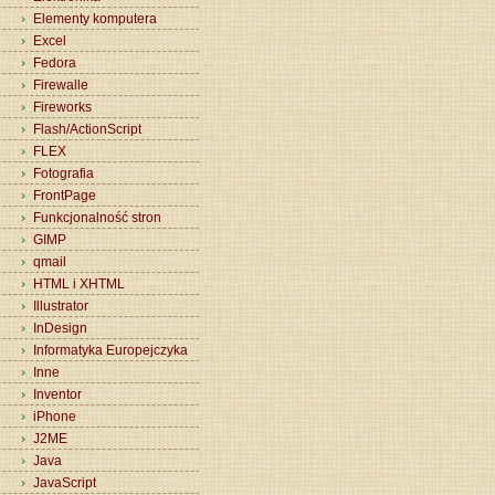
Elementy komputera
Excel
Fedora
Firewalle
Fireworks
Flash/ActionScript
FLEX
Fotografia
FrontPage
Funkcjonalność stron
GIMP
qmail
HTML i XHTML
Illustrator
InDesign
Informatyka Europejczyka
Inne
Inventor
iPhone
J2ME
Java
JavaScript