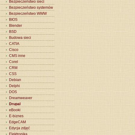
Bezpieczeństwo sieci
Bezpieczeństwo systemów
Bezpieczeństwo WWW
BIOS
Blender
BSD
Budowa sieci
CATIA
Cisco
CMS inne
Corel
CRM
CSS
Debian
Delphi
DOS
Dreamweaver
Drupal
eBooki
E-biznes
EdgeCAM
Edycja zdjęć
Elektronika