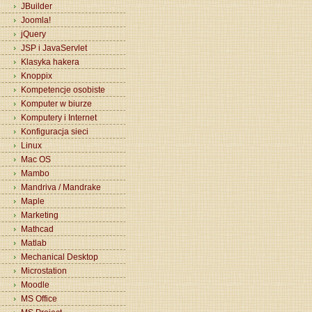
JBuilder
Joomla!
jQuery
JSP i JavaServlet
Klasyka hakera
Knoppix
Kompetencje osobiste
Komputer w biurze
Komputery i Internet
Konfiguracja sieci
Linux
Mac OS
Mambo
Mandriva / Mandrake
Maple
Marketing
Mathcad
Matlab
Mechanical Desktop
Microstation
Moodle
MS Office