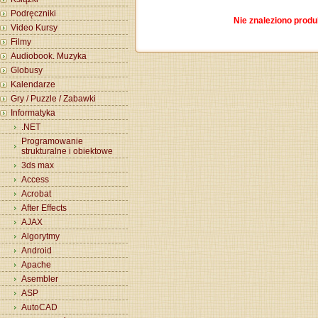
Podręczniki
Nie znaleziono produ
Video Kursy
Filmy
Audiobook. Muzyka
Globusy
Kalendarze
Gry / Puzzle / Zabawki
Informatyka
.NET
Programowanie
strukturalne i obiektowe
3ds max
Access
Acrobat
After Effects
AJAX
Algorytmy
Android
Apache
Asembler
ASP
AutoCAD