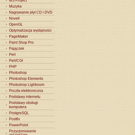
MS Project
Muzyka
Nagrywanie płyt CD i DVD
Novell
OpenGL
Optymalizacja wydajności
PageMaker
Paint Shop Pro
Pajączek
Perl
Perl/CGI
PHP
Photoshop
Photoshop Elements
Photoshop Lightroom
Poczta elektroniczna
Podstawy internetu
Podstawy obsługi
komputera
PostgreSQL
Postfix
PowerPoint
Pozycjonowanie