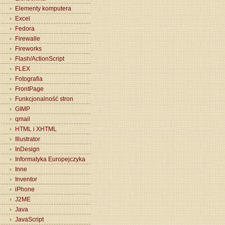
Elementy komputera
Excel
Fedora
Firewalle
Fireworks
Flash/ActionScript
FLEX
Fotografia
FrontPage
Funkcjonalność stron
GIMP
qmail
HTML i XHTML
Illustrator
InDesign
Informatyka Europejczyka
Inne
Inventor
iPhone
J2ME
Java
JavaScript