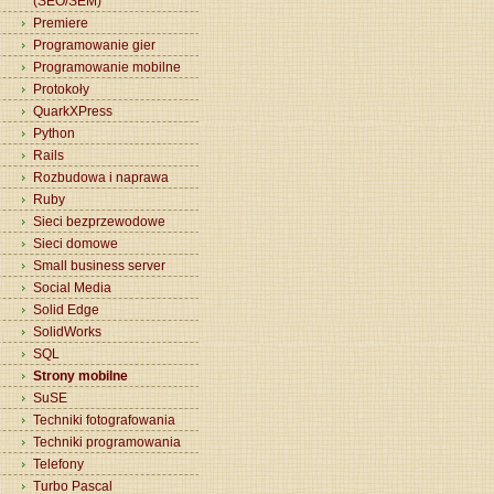
(SEO/SEM)
Premiere
Programowanie gier
Programowanie mobilne
Protokoły
QuarkXPress
Python
Rails
Rozbudowa i naprawa
Ruby
Sieci bezprzewodowe
Sieci domowe
Small business server
Social Media
Solid Edge
SolidWorks
SQL
Strony mobilne
SuSE
Techniki fotografowania
Techniki programowania
Telefony
Turbo Pascal