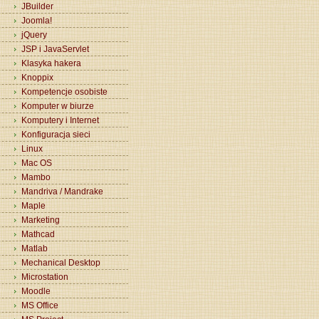
JBuilder
Joomla!
jQuery
JSP i JavaServlet
Klasyka hakera
Knoppix
Kompetencje osobiste
Komputer w biurze
Komputery i Internet
Konfiguracja sieci
Linux
Mac OS
Mambo
Mandriva / Mandrake
Maple
Marketing
Mathcad
Matlab
Mechanical Desktop
Microstation
Moodle
MS Office