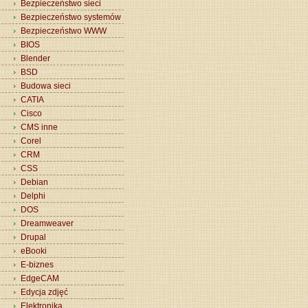
Bezpieczeństwo sieci
Bezpieczeństwo systemów
Bezpieczeństwo WWW
BIOS
Blender
BSD
Budowa sieci
CATIA
Cisco
CMS inne
Corel
CRM
CSS
Debian
Delphi
DOS
Dreamweaver
Drupal
eBooki
E-biznes
EdgeCAM
Edycja zdjęć
Elektronika