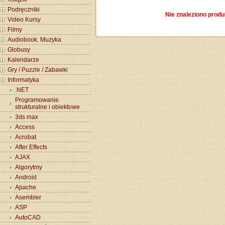
Podręczniki
Nie znaleziono produ
Video Kursy
Filmy
Audiobook. Muzyka
Globusy
Kalendarze
Gry / Puzzle / Zabawki
Informatyka
.NET
Programowanie
strukturalne i obiektowe
3ds max
Access
Acrobat
After Effects
AJAX
Algorytmy
Android
Apache
Asembler
ASP
AutoCAD