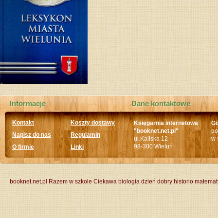
Informacje
Dane kontaktowe
Kontakt
Koszty dostawy
Księgarnia internetowa
Go
"booknet.net.pl"
po
Napisz do nas
Regulamin
ul.Kaliska 12
w 
98-300 Wieluń
O firmie
Linki
booknet.net.pl
Razem w szkole
Ciekawa biologia
dzień dobry historio
matemat